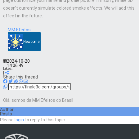
page customize your name and profile picture. I’m sorry, Finale 3D
doesn’t currently simulate colored smoke effects. We will add this
effect in the future.
MM Efeitos
Newcomer
2024-10-20
14:06:49
Likes:
|
Share this thread
Olá, somos da MM Efeitos do Brasil
Author
Posts
Please
login
to reply to this topic.