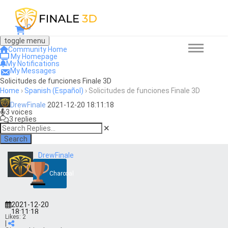
0
toggle menu
Community Home
My Homepage
My Notifications
My Messages
Solicitudes de funciones Finale 3D
Home
›
Spanish (Español)
›
Solicitudes de funciones Finale 3D
DrewFinale
2021-12-20 18:11:18
3 voices
3 replies
Search
DrewFinale
Charcoal
2021-12-20
18:11:18
Likes:
2
|